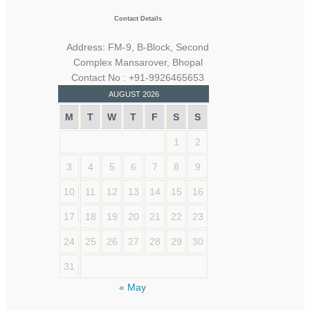
Contact Details
Address: FM-9, B-Block, Second
Complex Mansarover, Bhopal
Contact No : +91-9926465653
AUGUST 2026
M
T
W
T
F
S
S
1
2
3
4
5
6
7
8
9
10
11
12
13
14
15
16
17
18
19
20
21
22
23
24
25
26
27
28
29
30
31
« May