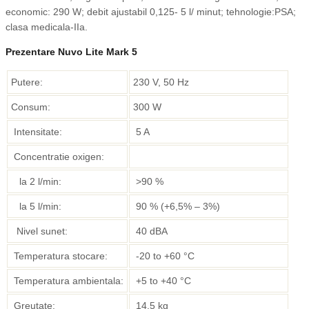
economic: 290 W; debit ajustabil 0,125- 5 l/ minut; tehnologie:PSA;
clasa medicala-IIa.
Prezentare Nuvo Lite Mark 5
Putere:
230 V, 50 Hz
Consum:
300 W
Intensitate:
5 A
Concentratie oxigen:
la 2 l/min:
>90 %
la 5 l/min:
90 % (+6,5% – 3%)
Nivel sunet:
40 dBA
Temperatura stocare:
-20 to +60 °C
Temperatura ambientala:
+5 to +40 °C
Greutate:
14.5 kg