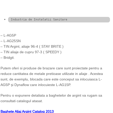
Industria de Instalatii Sanitare
– L-AG5P
– L-AG25SN
– TIN Argint, aliaje 96-4 ( STAY BRITE )
– TIN aliaje de cupru 97-3 ( SPEEDY )
– Bridgit.
Putem oferi si produse de brazare care sunt proiectate pentru a
reduce cantitatea de metale pretioase utilizate in aliaje . Acestea
sunt, de exemplu, blocada care este conceput sa inlocuiasca L-
AG5P și Dynaflow care inlocuieste L-AG15P.
Pentru o expunere detaliata a baghetelor de argint va rugam sa
consultati catalogul atasat.
Baghete Aliaj Argint Catalog 2013