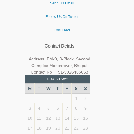
Send Us Email
Follow Us On Twitter
Rss Feed
Contact Details
Address: FM-9, B-Block, Second
Complex Mansarover, Bhopal
Contact No : +91-9926465653
AUGUST 2026
M
T
W
T
F
S
S
1
2
3
4
5
6
7
8
9
10
11
12
13
14
15
16
17
18
19
20
21
22
23